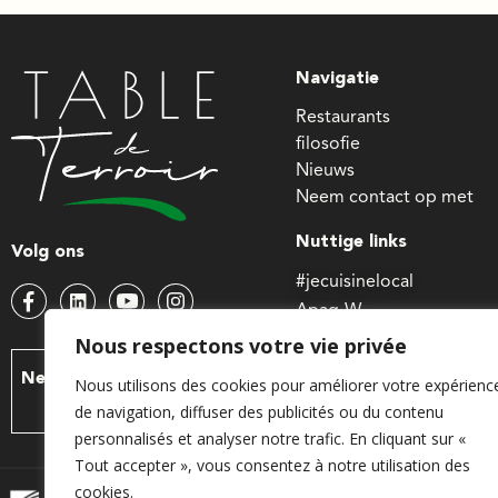
Navigatie
Restaurants
filosofie
Nieuws
Neem contact op met
Nuttige links
Volg ons
#jecuisinelocal
Apaq-W
Waals minister van Land
Nous respectons votre vie privée
Wallonië landbouw SPW
Neem contact met ons
Nous utilisons des cookies pour améliorer votre expérienc
op
de navigation, diffuser des publicités ou du contenu
personnalisés et analyser notre trafic. En cliquant sur «
Tout accepter », vous consentez à notre utilisation des
cookies.