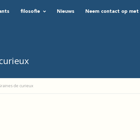
ants
filosofie
Nieuws
Neem contact op met
curieux
Graines de curieux