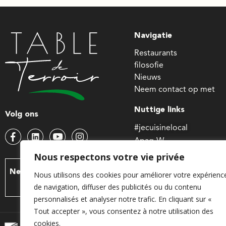
Navigatie
Restaurants
filosofie
Nieuws
Neem contact op met
Nuttige links
Volg ons
#jecuisinelocal
Apaq-W
Waals minister van Land
Nous respectons votre vie privée
Wallonië landbouw SPW
Neem contact met ons
Nous utilisons des cookies pour améliorer votre expérienc
op
de navigation, diffuser des publicités ou du contenu
personnalisés et analyser notre trafic. En cliquant sur «
Tout accepter », vous consentez à notre utilisation des
cookies.