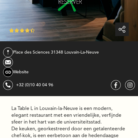





Place des Sciences 3
1348
louvain-la-neuve
Website
+32 (0)10 40 04 96
La Table L in Louvain-la-Neuve is een modern,
elegant restaurant met een vriendelijke, verfijnde
sfeer in het hart van de universiteitsstad.
De keuken, georkestreerd door een getalenteerde
chef-kok, is een eerbetoon aan de hedendaagse