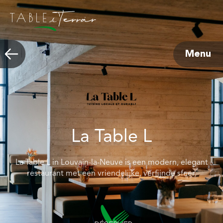
Menu
La Table L
La Table L in Louvain-la-Neuve is een modern, elegant
restaurant met een vriendelijke, verfijnde sfeer.