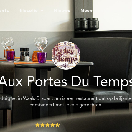
ants
filosofie
Nieuws
Neem contact op met
Aux Portes Du Temp
odoigne, in Waals-Brabant, en is een restaurant dat op brilja
combineert met lokale gerechten.




