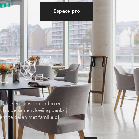
Espace pro
lokale, seizoensgebonden en
t op de samenvloeiing dankzij
t te delen met familie of