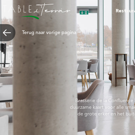
Restaur
Terug naar vorige pagina
Brasserie de la Confluence
duurzame kaart voor alle sma
de grote erker en het bu