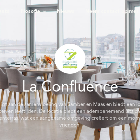
ants
filosofie
Nieuws
Neem contact op met
La Confluence
 ligt aan de samenvloeiing van Samber en Maas en biedt een 
ken en leeftijden. De locatie biedt een adembenemend uitzich
itenterras, wat een aangename omgeving creëert om een momen
vrienden.