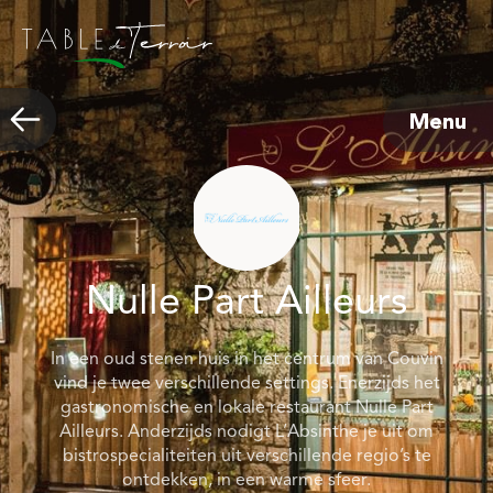
Menu
Nulle Part Ailleurs
In een oud stenen huis in het centrum van Couvin
vind je twee verschillende settings. Enerzijds het
gastronomische en lokale restaurant Nulle Part
Ailleurs. Anderzijds nodigt L’Absinthe je uit om
bistrospecialiteiten uit verschillende regio’s te
ontdekken, in een warme sfeer.