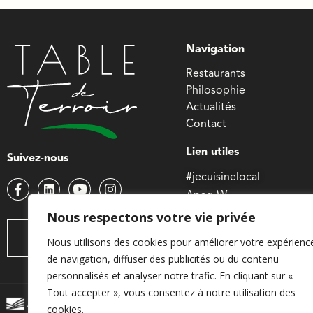
Navigation
Restaurants
Philosophie
Actualités
Contact
Lien utiles
Suivez-nous
#jecuisinelocal
Apaq-W
Ministre wallon de l’agri
Nous respectons votre vie privée
Wallonie agriculture SPW
Contactez-nous
Nous utilisons des cookies pour améliorer votre expérienc
de navigation, diffuser des publicités ou du contenu
personnalisés et analyser notre trafic. En cliquant sur «
Tout accepter », vous consentez à notre utilisation des
© 2023 APAQ-W
Mentions légales
Pol
cookies.