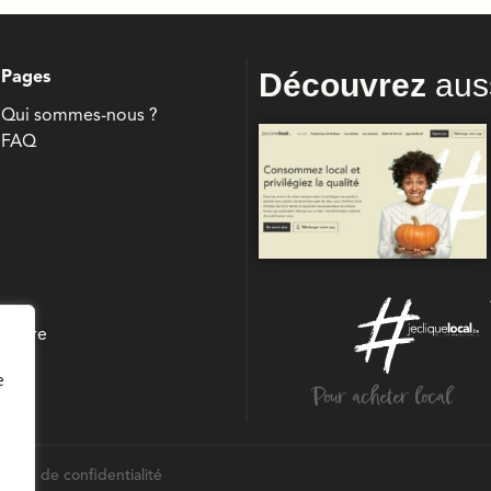
Découvrez
aus
Pages
Qui sommes-nous ?
FAQ
culture
e
Pour acheter local
itique de confidentialité