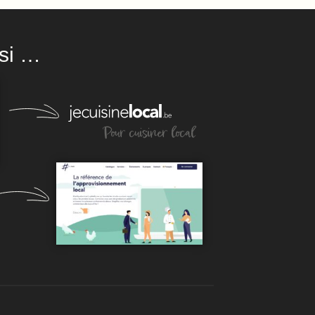
si …
Pour cuisiner local