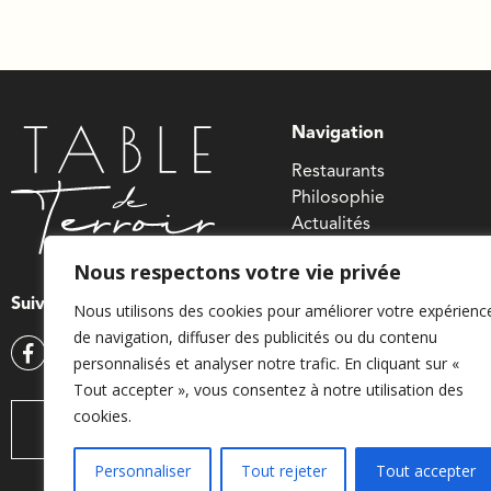
Navigation
Restaurants
Philosophie
Actualités
Contact
Nous respectons votre vie privée
Lien utiles
Suivez-nous
Nous utilisons des cookies pour améliorer votre expérienc
#jecuisinelocal
de navigation, diffuser des publicités ou du contenu
personnalisés et analyser notre trafic. En cliquant sur «
Apaq-W
Tout accepter », vous consentez à notre utilisation des
Ministre wallon de l’agri
cookies.
Wallonie agriculture SPW
Contactez-nous
Personnaliser
Tout rejeter
Tout accepter