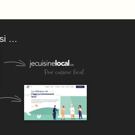
si …
Pour cuisiner local