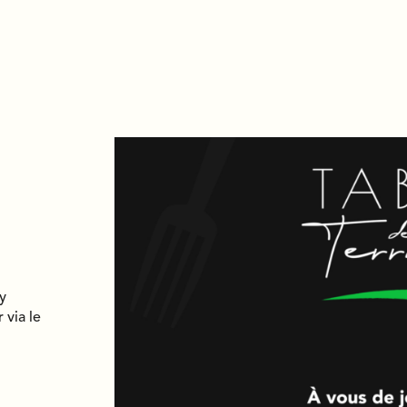
 y
 via le