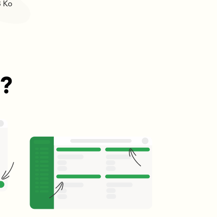
3 Ko
 ?