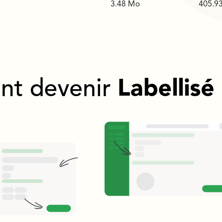
3.48 Mo
405.9
t devenir
Labellisé