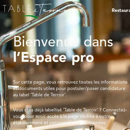
Restaur
Bienvenue dans
l’Espace pro
Sur cette page, vous retrouvez toutes les informations
et documents utiles pour postuler/poser candidature
au label ‘Table de Terroir’.
Vous êtes déjà labellisé ‘Table de Terroir’ ? Connectez-
vous pour avoir accès à la page dédiée à votre
établissement et personnaliser vos données.