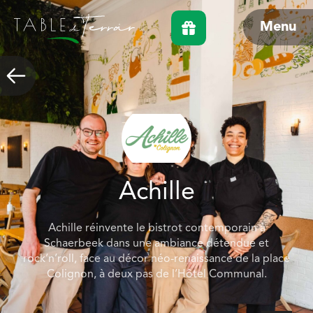
Menu
Achille
Achille réinvente le bistrot contemporain à
Schaerbeek dans une ambiance détendue et
rock’n’roll, face au décor néo-renaissance de la place
Colignon, à deux pas de l’Hôtel Communal.