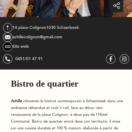





14 place Colignon
1030
schaerbeek
achillecolignon@gmail.com
Site web
0451/01 47 91
Bistro de quartier
Achille
réinvente le bistrot contemporain à Schaerbeek dans une
ambiance détendue et rock'n'roll, face au décor néo-
renaissance de la place Colignon, à deux pas de l'Hôtel
Communal. Bistro de quartier ancré dans son territoire, il mise
sur une cuisine durable et 100 % maison, élaborée à partir de