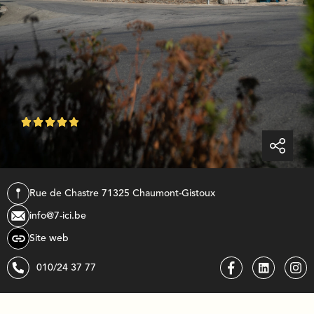





Rue de Chastre 7
1325
chaumont-gistoux
info@7-ici.be
Site web
010/24 37 77