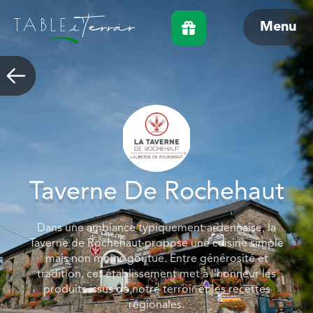
Menu
Taverne De Rochehaut
Dans une ambiance typiquement ardennaise, la
Taverne de Rochehaut propose une cuisine simple
mais non moins goutue. Entre générosité et
tradition, cet établissement met à l'honneur les
produits issus de notre terroir et les recettes
régionales.